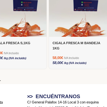
ALA FRESCA S,1KG
CIGALA FRESCA M BANDEJA
1KG
0
€
IVA Incluido
58,00
€
0
€
IVA Incluido
/kg (IVA incluido)
58,00
€
/kg (IVA incluido)
→
ENCUÉNTRANOS
C/ General Palafox 14-16 Local 3 con esquina
ta