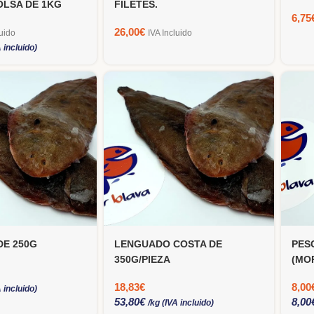
OLSA DE 1KG
FILETES.
6,75
26,00
€
luido
IVA Incluido
A incluido)
E 250G
LENGUADO COSTA DE
PES
350G/PIEZA
(MO
1KG
18,83
€
8,00
A incluido)
53,80
€
8,00
/kg (IVA incluido)