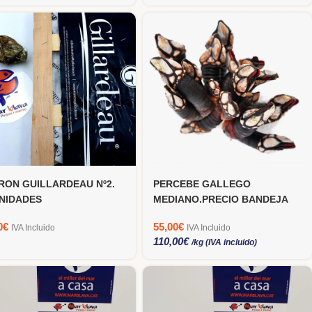
RON GUILLARDEAU Nº2.
PERCEBE GALLEGO
UNIDADES
MEDIANO.PRECIO BANDEJA
500 GRS
0
€
55,00
€
IVA Incluido
IVA Incluido
110,00
€
/kg (IVA incluido)