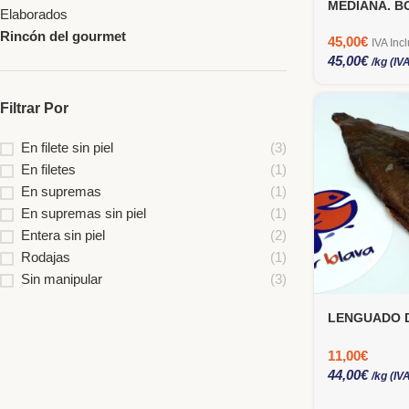
MEDIANA. B
Elaborados
Rincón del gourmet
45,00
€
IVA Inc
45,00
€
/kg (IV
Filtrar Por
En filete sin piel
(3)
En filetes
(1)
En supremas
(1)
En supremas sin piel
(1)
Entera sin piel
(2)
Rodajas
(1)
Sin manipular
(3)
LENGUADO D
11,00
€
44,00
€
/kg (IV