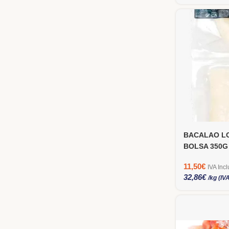
BACALAO L
BOLSA 350G
11,50
€
IVA Incl
32,86
€
/kg (IV