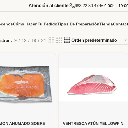
Atención al cliente:
683 22 80 47
de 9:00h - 19:0
ócenos
Cómo Hacer Tu Pedido
Tipos De Preparación
Tienda
Contac
strar
9
12
18
24
MON AHUMADO SOBRE
VENTRESCA ATÚN YELLOWFIN