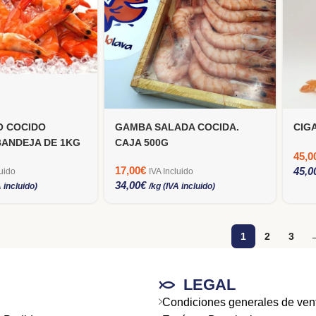
O COCIDO
GAMBA SALADA COCIDA.
CIG
BANDEJA DE 1KG
CAJA 500G
45,0
17,00
€
45,0
luido
IVA Incluido
34,00
€
A incluido)
/kg (IVA incluido)
1
2
3
LEGAL
Condiciones generales de ven