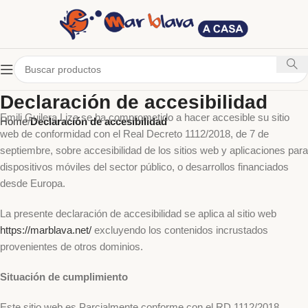
Declaración de accesibilidad
Emili Guilera Liza se ha comprometido a hacer accesible su sitio
Home
Declaración de accesibilidad
web de conformidad con el Real Decreto 1112/2018, de 7 de
septiembre, sobre accesibilidad de los sitios web y aplicaciones para
dispositivos móviles del sector público, o desarrollos financiados
desde Europa.
La presente declaración de accesibilidad se aplica al sitio web
https://marblava.net/
excluyendo los contenidos incrustados
provenientes de otros dominios.
Situación de cumplimiento
Este sitio web es Parcialmente conforme con el RD 1112/2018